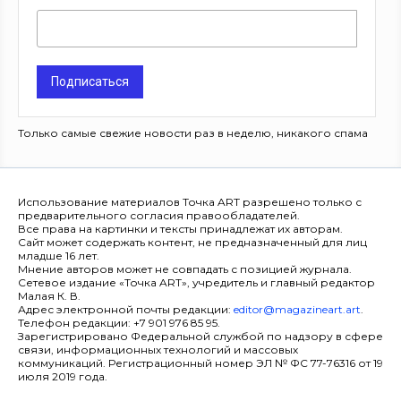
Подписаться
Только самые свежие новости раз в неделю, никакого спама
Использование материалов Точка ART разрешено только с
предварительного согласия правообладателей.
Все права на картинки и тексты принадлежат их авторам.
Сайт может содержать контент, не предназначенный для лиц
младше 16 лет.
Мнение авторов может не совпадать с позицией журнала.
Сетевое издание «Точка ART», учредитель и главный редактор
Малая К. В.
Адрес электронной почты редакции:
editor@magazineart.art
.
Телефон редакции: +7 901 976 85 95.
Зарегистрировано Федеральной службой по надзору в сфере
связи, информационных технологий и массовых
коммуникаций. Регистрационный номер ЭЛ № ФС 77-76316 от 19
июля 2019 года.