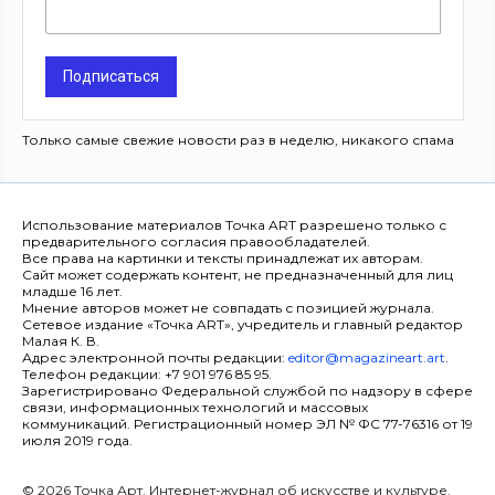
Подписаться
Только самые свежие новости раз в неделю, никакого спама
Использование материалов Точка ART разрешено только с
предварительного согласия правообладателей.
Все права на картинки и тексты принадлежат их авторам.
Сайт может содержать контент, не предназначенный для лиц
младше 16 лет.
Мнение авторов может не совпадать с позицией журнала.
Сетевое издание «Точка ART», учредитель и главный редактор
Малая К. В.
Адрес электронной почты редакции:
editor@magazineart.art
.
Телефон редакции: +7 901 976 85 95.
Зарегистрировано Федеральной службой по надзору в сфере
связи, информационных технологий и массовых
коммуникаций. Регистрационный номер ЭЛ № ФС 77-76316 от 19
июля 2019 года.
© 2026 Точка Арт. Интернет-журнал об искусстве и культуре.