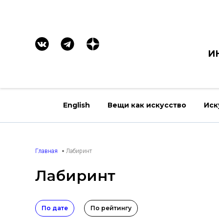
И
English
Вещи как искусство
Иск
Главная
Лабиринт
Лабиринт
По дате
По рейтингу