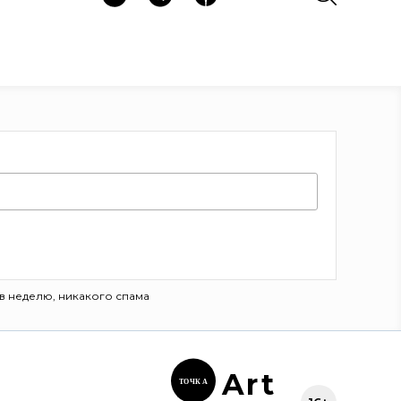
в неделю, никакого спама
Ar
t
ТОЧК
А