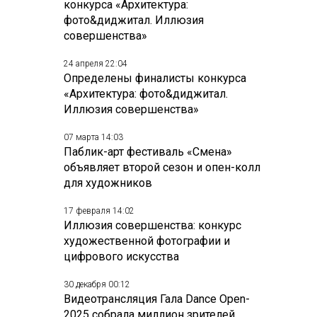
конкурса «Архитектура:
фото&диджитал. Иллюзия
совершенства»
24 апреля 22:04
Определены финалисты конкурса
«Архитектура: фото&диджитал.
Иллюзия совершенства»
07 марта 14:03
Паблик-арт фестиваль «Смена»
объявляет второй сезон и опен-колл
для художников
17 февраля 14:02
Иллюзия совершенства: конкурс
художественной фотографии и
цифрового искусства
30 декабря 00:12
Видеотрансляция Гала Dance Open-
2025 собрала миллион зрителей