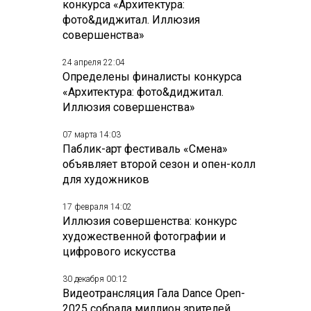
конкурса «Архитектура:
фото&диджитал. Иллюзия
совершенства»
24 апреля 22:04
Определены финалисты конкурса
«Архитектура: фото&диджитал.
Иллюзия совершенства»
07 марта 14:03
Паблик-арт фестиваль «Смена»
объявляет второй сезон и опен-колл
для художников
17 февраля 14:02
Иллюзия совершенства: конкурс
художественной фотографии и
цифрового искусства
30 декабря 00:12
Видеотрансляция Гала Dance Open-
2025 собрала миллион зрителей