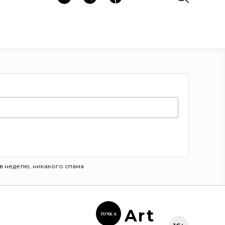
в неделю, никакого спама
Ar
t
ТОЧК
А