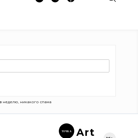
в неделю, никакого спама
Ar
t
ТОЧК
А