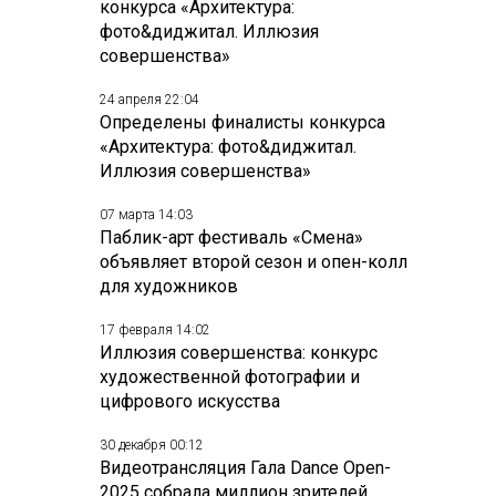
конкурса «Архитектура:
фото&диджитал. Иллюзия
совершенства»
24 апреля 22:04
Определены финалисты конкурса
«Архитектура: фото&диджитал.
Иллюзия совершенства»
07 марта 14:03
Паблик-арт фестиваль «Смена»
объявляет второй сезон и опен-колл
для художников
17 февраля 14:02
Иллюзия совершенства: конкурс
художественной фотографии и
цифрового искусства
30 декабря 00:12
Видеотрансляция Гала Dance Open-
2025 собрала миллион зрителей