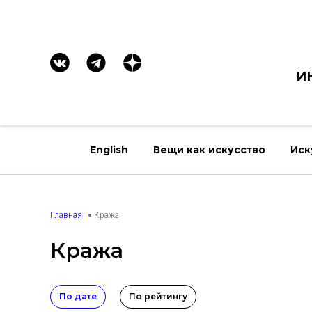
И
English
Вещи как искусство
Иск
Главная
Кража
Кража
По дате
По рейтингу