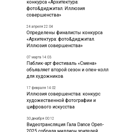
конкурса «Архитектура:
фото&диджитал. Иллюзия
совершенства»
24 апреля 22:04
Определены финалисты конкурса
«Архитектура: фото&диджитал.
Иллюзия совершенства»
07 марта 14:03
Паблик-арт фестиваль «Смена»
объявляет второй сезон и опен-колл
для художников
17 февраля 14:02
Иллюзия совершенства: конкурс
художественной фотографии и
цифрового искусства
30 декабря 00:12
Видеотрансляция Гала Dance Open-
2025 собрала миллион зрителей