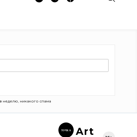
в неделю, никакого спама
Ar
t
ТОЧК
А