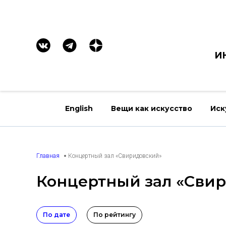
И
English
Вещи как искусство
Иск
Главная
Концертный зал «Свиридовский»
Концертный зал «Сви
По дате
По рейтингу