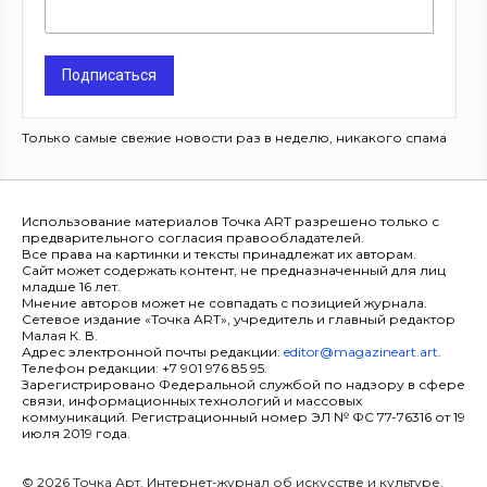
Подписаться
Только самые свежие новости раз в неделю, никакого спама
Использование материалов Точка ART разрешено только с
предварительного согласия правообладателей.
Все права на картинки и тексты принадлежат их авторам.
Сайт может содержать контент, не предназначенный для лиц
младше 16 лет.
Мнение авторов может не совпадать с позицией журнала.
Сетевое издание «Точка ART», учредитель и главный редактор
Малая К. В.
Адрес электронной почты редакции:
editor@magazineart.art
.
Телефон редакции: +7 901 976 85 95.
Зарегистрировано Федеральной службой по надзору в сфере
связи, информационных технологий и массовых
коммуникаций. Регистрационный номер ЭЛ № ФС 77-76316 от 19
июля 2019 года.
© 2026 Точка Арт. Интернет-журнал об искусстве и культуре.