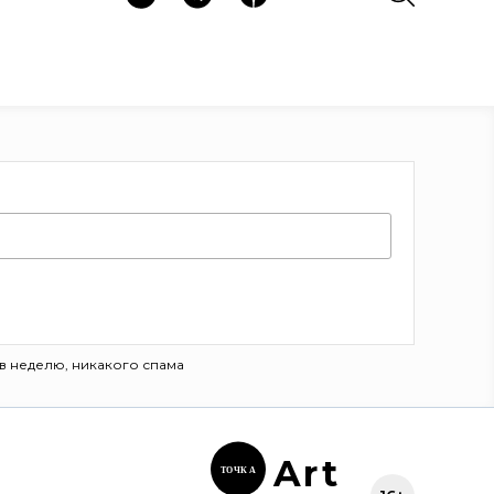
в неделю, никакого спама
Ar
t
ТОЧК
А