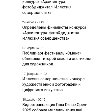
конкурса «Архитектура:
фото&диджитал. Иллюзия
совершенства»
24 апреля 22:04
Определены финалисты конкурса
«Архитектура: фото&диджитал.
Иллюзия совершенства»
07 марта 14:03
Паблик-арт фестиваль «Смена»
объявляет второй сезон и опен-колл
для художников
17 февраля 14:02
Иллюзия совершенства: конкурс
художественной фотографии и
цифрового искусства
30 декабря 00:12
Видеотрансляция Гала Dance Open-
2025 собрала миллион зрителей