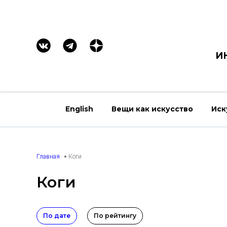
И
English
Вещи как искусство
Иск
Главная
Коги
Коги
По дате
По рейтингу