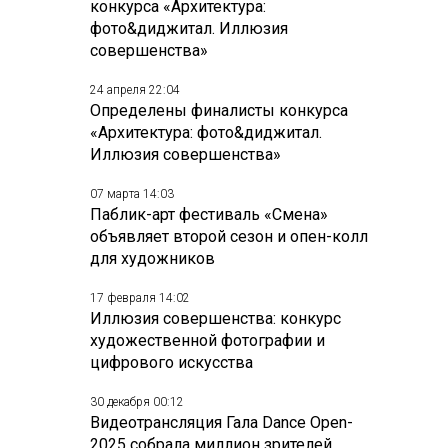
конкурса «Архитектура:
фото&диджитал. Иллюзия
совершенства»
24 апреля 22:04
Определены финалисты конкурса
«Архитектура: фото&диджитал.
Иллюзия совершенства»
07 марта 14:03
Паблик-арт фестиваль «Смена»
объявляет второй сезон и опен-колл
для художников
17 февраля 14:02
Иллюзия совершенства: конкурс
художественной фотографии и
цифрового искусства
30 декабря 00:12
Видеотрансляция Гала Dance Open-
2025 собрала миллион зрителей