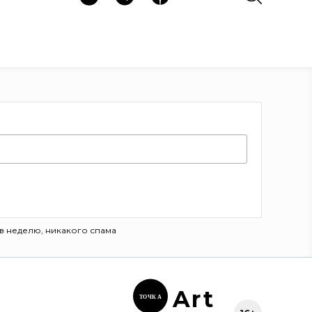
в неделю, никакого спама
Ar
t
ТОЧК
А