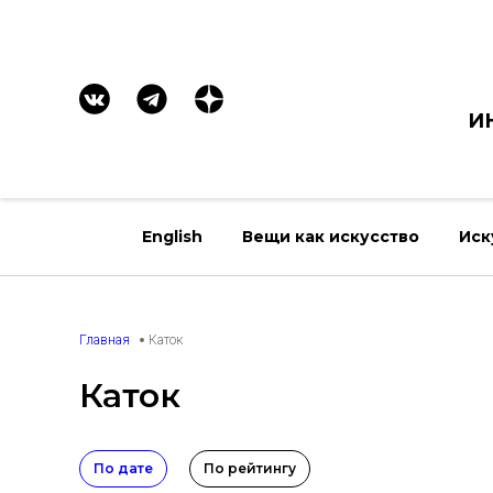
И
English
Вещи как искусство
Иск
Главная
Каток
Каток
По дате
По рейтингу