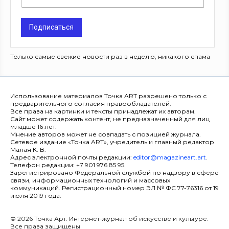
Подписаться
Только самые свежие новости раз в неделю, никакого спама
Использование материалов Точка ART разрешено только с
предварительного согласия правообладателей.
Все права на картинки и тексты принадлежат их авторам.
Сайт может содержать контент, не предназначенный для лиц
младше 16 лет.
Мнение авторов может не совпадать с позицией журнала.
Сетевое издание «Точка ART», учредитель и главный редактор
Малая К. В.
Адрес электронной почты редакции:
editor@magazineart.art
.
Телефон редакции: +7 901 976 85 95.
Зарегистрировано Федеральной службой по надзору в сфере
связи, информационных технологий и массовых
коммуникаций. Регистрационный номер ЭЛ № ФС 77-76316 от 19
июля 2019 года.
© 2026 Точка Арт. Интернет-журнал об искусстве и культуре.
Все права защищены