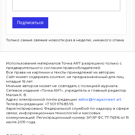
Подписаться
Только самые свежие новости раз в неделю, никакого спама
Использование материалов Точка ART разрешено только с
предварительного согласия правообладателей.
Все права на картинки и тексты принадлежат их авторам.
Сайт может содержать контент, не предназначенный для лиц
младше 16 лет.
Мнение авторов может не совпадать с позицией журнала.
Сетевое издание «Точка ART», учредитель и главный редактор
Малая К. В.
Адрес электронной почты редакции:
editor@magazineart.art
.
Телефон редакции: +7 901 976 85 95.
Зарегистрировано Федеральной службой по надзору в сфере
связи, информационных технологий и массовых
коммуникаций. Регистрационный номер ЭЛ № ФС 77-76316 от 19
июля 2019 года.