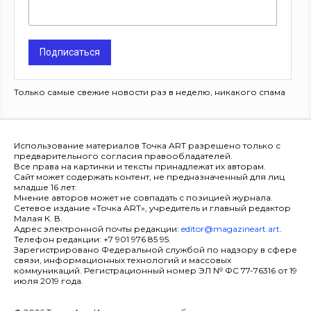
Подписаться
Только самые свежие новости раз в неделю, никакого спама
Использование материалов Точка ART разрешено только с
предварительного согласия правообладателей.
Все права на картинки и тексты принадлежат их авторам.
Сайт может содержать контент, не предназначенный для лиц
младше 16 лет.
Мнение авторов может не совпадать с позицией журнала.
Сетевое издание «Точка ART», учредитель и главный редактор
Малая К. В.
Адрес электронной почты редакции:
editor@magazineart.art
.
Телефон редакции: +7 901 976 85 95.
Зарегистрировано Федеральной службой по надзору в сфере
связи, информационных технологий и массовых
коммуникаций. Регистрационный номер ЭЛ № ФС 77-76316 от 19
июля 2019 года.