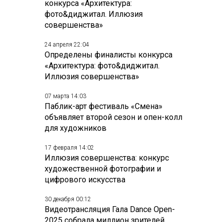
конкурса «Архитектура:
фото&диджитал. Иллюзия
совершенства»
24 апреля 22:04
Определены финалисты конкурса
«Архитектура: фото&диджитал.
Иллюзия совершенства»
07 марта 14:03
Паблик-арт фестиваль «Смена»
объявляет второй сезон и опен-колл
для художников
17 февраля 14:02
Иллюзия совершенства: конкурс
художественной фотографии и
цифрового искусства
30 декабря 00:12
Видеотрансляция Гала Dance Open-
2025 собрала миллион зрителей