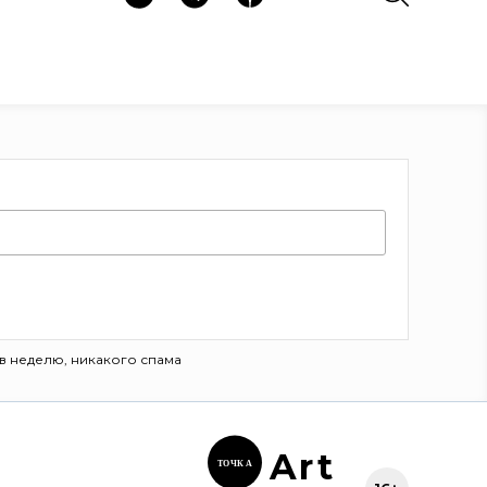
в неделю, никакого спама
Ar
t
ТОЧК
А