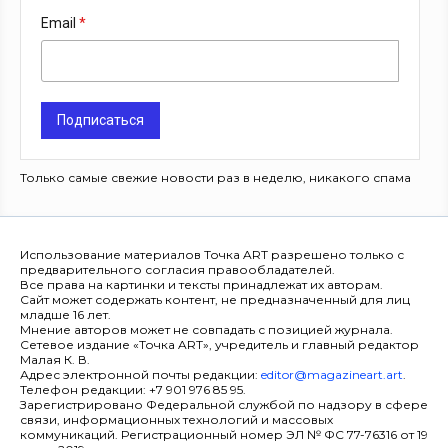
Email
Подписаться
Только самые свежие новости раз в неделю, никакого спама
Использование материалов Точка ART разрешено только с
предварительного согласия правообладателей.
Все права на картинки и тексты принадлежат их авторам.
Сайт может содержать контент, не предназначенный для лиц
младше 16 лет.
Мнение авторов может не совпадать с позицией журнала.
Сетевое издание «Точка ART», учредитель и главный редактор
Малая К. В.
Адрес электронной почты редакции:
editor@magazineart.art
.
Телефон редакции: +7 901 976 85 95.
Зарегистрировано Федеральной службой по надзору в сфере
связи, информационных технологий и массовых
коммуникаций. Регистрационный номер ЭЛ № ФС 77-76316 от 19