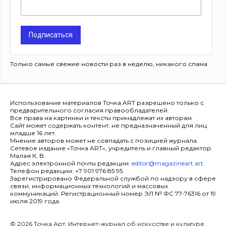
Подписаться
Только самые свежие новости раз в неделю, никакого спама
Использование материалов Точка ART разрешено только с
предварительного согласия правообладателей.
Все права на картинки и тексты принадлежат их авторам.
Сайт может содержать контент, не предназначенный для лиц
младше 16 лет.
Мнение авторов может не совпадать с позицией журнала.
Сетевое издание «Точка ART», учредитель и главный редактор
Малая К. В.
Адрес электронной почты редакции:
editor@magazineart.art
.
Телефон редакции: +7 901 976 85 95.
Зарегистрировано Федеральной службой по надзору в сфере
связи, информационных технологий и массовых
коммуникаций. Регистрационный номер ЭЛ № ФС 77-76316 от 19
июля 2019 года.
© 2026 Точка Арт. Интернет-журнал об искусстве и культуре.