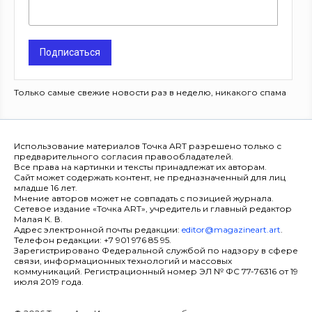
Подписаться
Только самые свежие новости раз в неделю, никакого спама
Использование материалов Точка ART разрешено только с
предварительного согласия правообладателей.
Все права на картинки и тексты принадлежат их авторам.
Сайт может содержать контент, не предназначенный для лиц
младше 16 лет.
Мнение авторов может не совпадать с позицией журнала.
Сетевое издание «Точка ART», учредитель и главный редактор
Малая К. В.
Адрес электронной почты редакции:
editor@magazineart.art
.
Телефон редакции: +7 901 976 85 95.
Зарегистрировано Федеральной службой по надзору в сфере
связи, информационных технологий и массовых
коммуникаций. Регистрационный номер ЭЛ № ФС 77-76316 от 19
июля 2019 года.