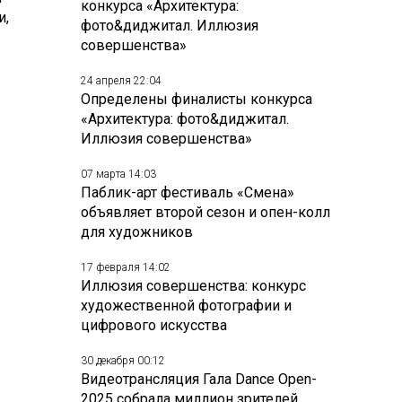
конкурса «Архитектура:
и,
фото&диджитал. Иллюзия
совершенства»
24 апреля 22:04
Определены финалисты конкурса
«Архитектура: фото&диджитал.
Иллюзия совершенства»
07 марта 14:03
Паблик-арт фестиваль «Смена»
объявляет второй сезон и опен-колл
для художников
17 февраля 14:02
Иллюзия совершенства: конкурс
художественной фотографии и
цифрового искусства
30 декабря 00:12
Видеотрансляция Гала Dance Open-
2025 собрала миллион зрителей