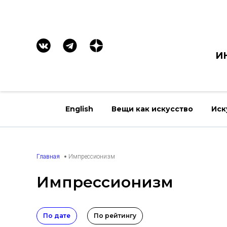
И
English
Вещи как искусство
Иск
Главная
Импрессионизм
Импрессионизм
По дате
По рейтингу