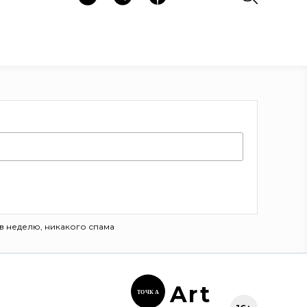
в неделю, никакого спама
Ar
t
ТОЧК
А