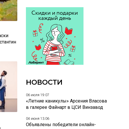
аски
стантин
НОВОСТИ
06 июля 19:07
«Летние каникулы» Арсения Власова
в галерее Файнарт в ЦСИ Винзавод
04 июня 13:06
Объявлены победители онлайн-
м