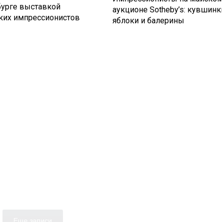
бурге выставкой
аукционе Sotheby’s: кувшинк
ких импрессионистов
яблоки и балерины
Еще записи