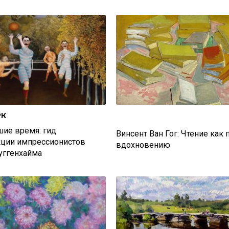
РК
ие время: гид
Винсент Ван Гог: Чтение как 
кции импрессионистов
вдохновению
уггенхайма