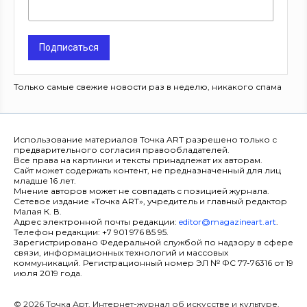
Подписаться
Только самые свежие новости раз в неделю, никакого спама
Использование материалов Точка ART разрешено только с
предварительного согласия правообладателей.
Все права на картинки и тексты принадлежат их авторам.
Сайт может содержать контент, не предназначенный для лиц
младше 16 лет.
Мнение авторов может не совпадать с позицией журнала.
Сетевое издание «Точка ART», учредитель и главный редактор
Малая К. В.
Адрес электронной почты редакции:
editor@magazineart.art
.
Телефон редакции: +7 901 976 85 95.
Зарегистрировано Федеральной службой по надзору в сфере
связи, информационных технологий и массовых
коммуникаций. Регистрационный номер ЭЛ № ФС 77-76316 от 19
июля 2019 года.
© 2026 Точка Арт. Интернет-журнал об искусстве и культуре.