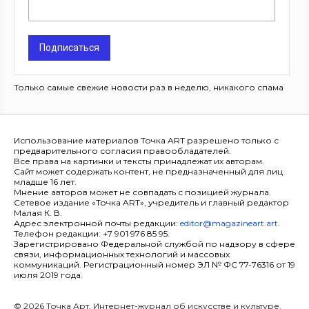
Подписаться
Только самые свежие новости раз в неделю, никакого спама
Использование материалов Точка ART разрешено только с
предварительного согласия правообладателей.
Все права на картинки и тексты принадлежат их авторам.
Сайт может содержать контент, не предназначенный для лиц
младше 16 лет.
Мнение авторов может не совпадать с позицией журнала.
Сетевое издание «Точка ART», учредитель и главный редактор
Малая К. В.
Адрес электронной почты редакции:
editor@magazineart.art
.
Телефон редакции: +7 901 976 85 95.
Зарегистрировано Федеральной службой по надзору в сфере
связи, информационных технологий и массовых
коммуникаций. Регистрационный номер ЭЛ № ФС 77-76316 от 19
июля 2019 года.
© 2026 Точка Арт. Интернет-журнал об искусстве и культуре.