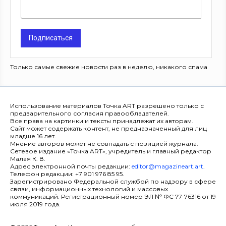
Подписаться
Только самые свежие новости раз в неделю, никакого спама
Использование материалов Точка ART разрешено только с
предварительного согласия правообладателей.
Все права на картинки и тексты принадлежат их авторам.
Сайт может содержать контент, не предназначенный для лиц
младше 16 лет.
Мнение авторов может не совпадать с позицией журнала.
Сетевое издание «Точка ART», учредитель и главный редактор
Малая К. В.
Адрес электронной почты редакции:
editor@magazineart.art
.
Телефон редакции: +7 901 976 85 95.
Зарегистрировано Федеральной службой по надзору в сфере
связи, информационных технологий и массовых
коммуникаций. Регистрационный номер ЭЛ № ФС 77-76316 от 19
июля 2019 года.