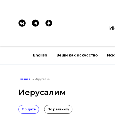
И
English
Вещи как искусство
Иск
Главная
Иерусалим
Иерусалим
По дате
По рейтингу