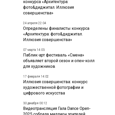
конкурса «Архитектура:
фото&диджитал. Иллюзия
совершенства»
24 апреля 22:04
Определены финалисты конкурса
«Архитектура: фото&диджитал.
Иллюзия совершенства»
07 марта 14:03
Паблик-арт фестиваль «Смена»
объявляет второй сезон и опен-колл
для художников
17 февраля 14:02
Иллюзия совершенства: конкурс
художественной фотографии и
цифрового искусства
30 декабря 00:12
Видеотрансляция Гала Dance Open-
2025 собрала миллион зрителей