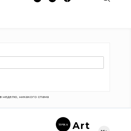
в неделю, никакого спама
Ar
t
ТОЧК
А