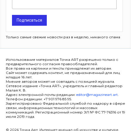
Подписаться
Только самые свежие новости раз в неделю, никакого спама
Использование материалов Точка ART разрешено только с
предварительного согласия правообладателей.
Все права на картинки и тексты принадлежат их авторам.
Сайт может содержать контент, не предназначенный для лиц
младше 16 лет.
Мнение авторов может не совпадать с позицией журнала.
Сетевое издание «Точка ART», учредитель и главный редактор
Малая К. В.
Адрес электронной почты редакции:
editor@magazineart.art
.
Телефон редакции: +7 901 976 85 95.
Зарегистрировано Федеральной службой по надзору в сфере
связи, информационных технологий и массовых
коммуникаций. Регистрационный номер ЭЛ № ФС 77-76316 от 19
июля 2019 года.
© 2026 Точка Арт. Интернет-журнал об искусстве и культуре.