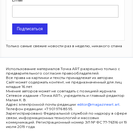
Email
Подписаться
Только самые свежие новости раз в неделю, никакого спама
Использование материалов Точка ART разрешено только с
предварительного согласия правообладателей.
Все права на картинки и тексты принадлежат их авторам.
Сайт может содержать контент, не предназначенный для лиц
младше 16 лет.
Мнение авторов может не совпадать с позицией журнала.
Сетевое издание «Точка ART», учредитель и главный редактор
Малая К. В.
Адрес электронной почты редакции:
editor@magazineart.art
.
Телефон редакции: +7 901 976 85 95.
Зарегистрировано Федеральной службой по надзору в сфере
связи, информационных технологий и массовых
коммуникаций. Регистрационный номер ЭЛ № ФС 77-76316 от 19
июля 2019 года.