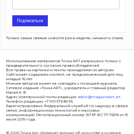
Подписаться
Только самые свежие новости раз в неделю, никакого спама
Использование материалов Точка ART разрешено только с
предварительного согласия правообладателей.
Все права на картинки и тексты принадлежат их авторам.
Сайт может содержать контент, не предназначенный для лиц
младше 16 лет.
Мнение авторов может не совпадать с позицией журнала.
Сетевое издание «Точка ART», учредитель и главный редактор
Малая К. В.
Адрес электронной почты редакции:
editor@magazineart.art
.
Телефон редакции: +7 901 976 85 95.
Зарегистрировано Федеральной службой по надзору в сфере
связи, информационных технологий и массовых
коммуникаций. Регистрационный номер ЭЛ № ФС 77-76316 от 19
июля 2019 года.
© 2026 Точка Арт. Интернет-журнал об искусстве и культуре.