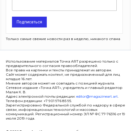
Подписаться
Только самые свежие новости раз в неделю, никакого спама
Использование материалов Точка ART разрешено только с
предварительного согласия правообладателей.
Все права на картинки и тексты принадлежат их авторам.
Сайт может содержать контент, не предназначенный для лиц
младше 16 лет.
Мнение авторов может не совпадать с позицией журнала.
Сетевое издание «Точка ART», учредитель и главный редактор
Малая К. В.
Адрес электронной почты редакции:
editor@magazineart.art
.
Телефон редакции: +7 901 976 85 95.
Зарегистрировано Федеральной службой по надзору в сфере
связи, информационных технологий и массовых
коммуникаций. Регистрационный номер ЭЛ № ФС 77-76316 от 19
июля 2019 года.