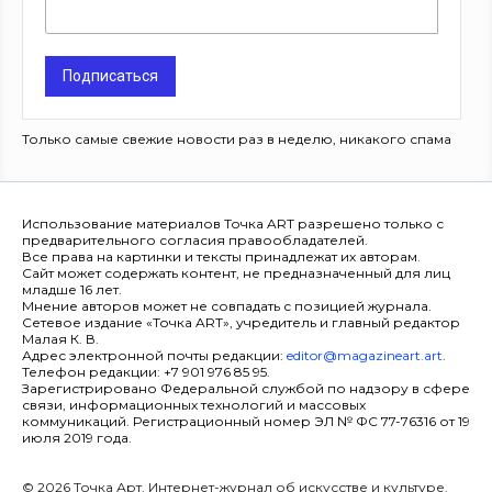
Подписаться
Только самые свежие новости раз в неделю, никакого спама
Использование материалов Точка ART разрешено только с
предварительного согласия правообладателей.
Все права на картинки и тексты принадлежат их авторам.
Сайт может содержать контент, не предназначенный для лиц
младше 16 лет.
Мнение авторов может не совпадать с позицией журнала.
Сетевое издание «Точка ART», учредитель и главный редактор
Малая К. В.
Адрес электронной почты редакции:
editor@magazineart.art
.
Телефон редакции: +7 901 976 85 95.
Зарегистрировано Федеральной службой по надзору в сфере
связи, информационных технологий и массовых
коммуникаций. Регистрационный номер ЭЛ № ФС 77-76316 от 19
июля 2019 года.
© 2026 Точка Арт. Интернет-журнал об искусстве и культуре.