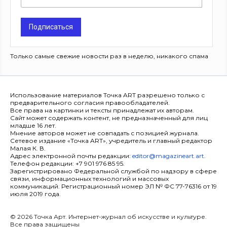
Подписаться
Только самые свежие новости раз в неделю, никакого спама
Использование материалов Точка ART разрешено только с
предварительного согласия правообладателей.
Все права на картинки и тексты принадлежат их авторам.
Сайт может содержать контент, не предназначенный для лиц
младше 16 лет.
Мнение авторов может не совпадать с позицией журнала.
Сетевое издание «Точка ART», учредитель и главный редактор
Малая К. В.
Адрес электронной почты редакции:
editor@magazineart.art
.
Телефон редакции: +7 901 976 85 95.
Зарегистрировано Федеральной службой по надзору в сфере
связи, информационных технологий и массовых
коммуникаций. Регистрационный номер ЭЛ № ФС 77-76316 от 19
июля 2019 года.
© 2026 Точка Арт. Интернет-журнал об искусстве и культуре.
Все права защищены