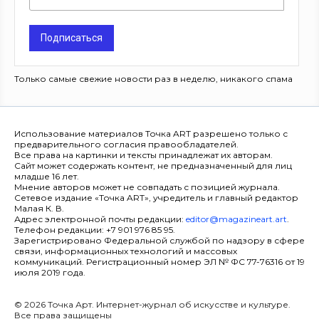
Подписаться
Только самые свежие новости раз в неделю, никакого спама
Использование материалов Точка ART разрешено только с
предварительного согласия правообладателей.
Все права на картинки и тексты принадлежат их авторам.
Сайт может содержать контент, не предназначенный для лиц
младше 16 лет.
Мнение авторов может не совпадать с позицией журнала.
Сетевое издание «Точка ART», учредитель и главный редактор
Малая К. В.
Адрес электронной почты редакции:
editor@magazineart.art
.
Телефон редакции: +7 901 976 85 95.
Зарегистрировано Федеральной службой по надзору в сфере
связи, информационных технологий и массовых
коммуникаций. Регистрационный номер ЭЛ № ФС 77-76316 от 19
июля 2019 года.
© 2026 Точка Арт. Интернет-журнал об искусстве и культуре.
Все права защищены