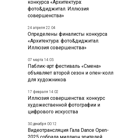
конкурса «Архитектура:
фото&диджитал. Иллюзия
совершенства»
24 апреля 22:04
Определены финалисты конкурса
«Архитектура: фото&диджитал.
Иллюзия совершенства»
07 марта 14:03
Паблик-арт фестиваль «Смена»
объявляет второй сезон и опен-колл
для художников
17 февраля 14:02
Иллюзия совершенства: конкурс
художественной фотографии и
цифрового искусства
30 декабря 00:12
Видеотрансляция Гала Dance Open-
2025 собрала миллион зрителей