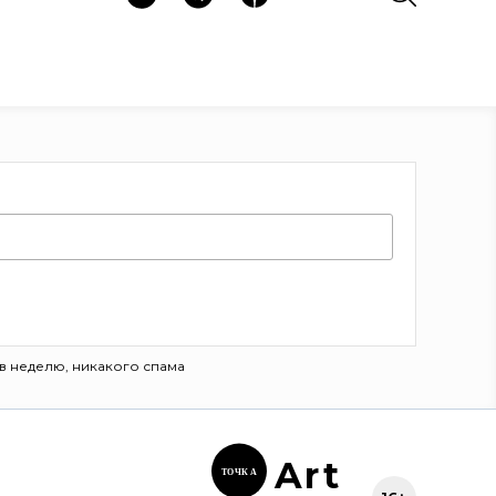
в неделю, никакого спама
Ar
t
ТОЧК
А