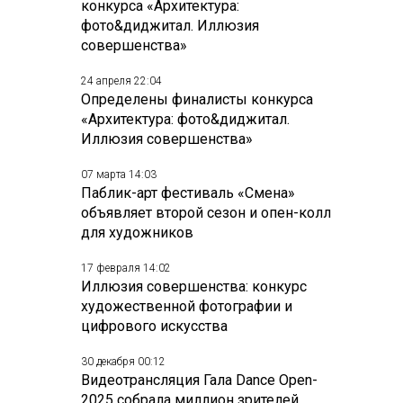
конкурса «Архитектура:
фото&диджитал. Иллюзия
совершенства»
24 апреля 22:04
Определены финалисты конкурса
«Архитектура: фото&диджитал.
Иллюзия совершенства»
07 марта 14:03
Паблик-арт фестиваль «Смена»
объявляет второй сезон и опен-колл
для художников
17 февраля 14:02
Иллюзия совершенства: конкурс
художественной фотографии и
цифрового искусства
30 декабря 00:12
Видеотрансляция Гала Dance Open-
2025 собрала миллион зрителей