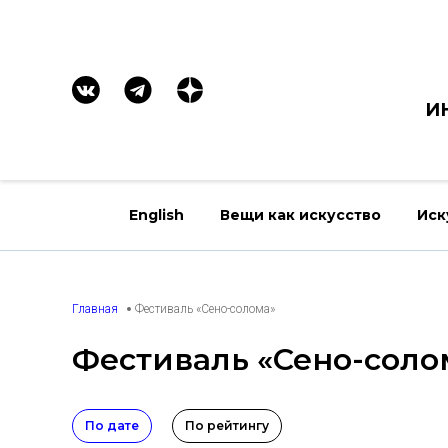
И
English
Вещи как искусство
Иск
Главная
Фестиваль «Сено-солома»
Фестиваль «Сено-соло
По дате
По рейтингу