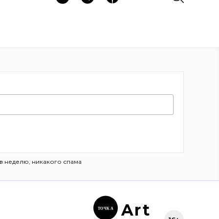
в неделю, никакого спама
Ar
t
ТОЧК
А