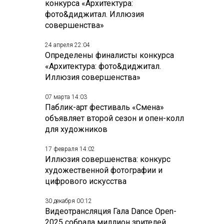
конкурса «Архитектура:
фото&диджитал. Иллюзия
совершенства»
24 апреля 22:04
Определены финалисты конкурса
«Архитектура: фото&диджитал.
Иллюзия совершенства»
07 марта 14:03
Паблик-арт фестиваль «Смена»
объявляет второй сезон и опен-колл
для художников
17 февраля 14:02
Иллюзия совершенства: конкурс
художественной фотографии и
цифрового искусства
30 декабря 00:12
Видеотрансляция Гала Dance Open-
2025 собрала миллион зрителей