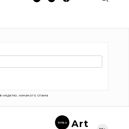
в неделю, никакого спама
Ar
t
ТОЧК
А