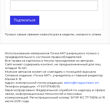
Подписаться
Только самые свежие новости раз в неделю, никакого спама
Использование материалов Точка ART разрешено только с
предварительного согласия правообладателей.
Все права на картинки и тексты принадлежат их авторам.
Сайт может содержать контент, не предназначенный для лиц
младше 16 лет.
Мнение авторов может не совпадать с позицией журнала.
Сетевое издание «Точка ART», учредитель и главный редактор
Малая К. В.
Адрес электронной почты редакции:
editor@magazineart.art
.
Телефон редакции: +7 901 976 85 95.
Зарегистрировано Федеральной службой по надзору в сфере
связи, информационных технологий и массовых
коммуникаций. Регистрационный номер ЭЛ № ФС 77-76316 от 19
июля 2019 года.