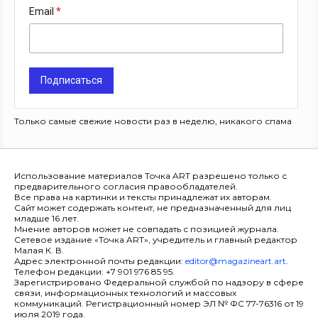
Email
Подписаться
Только самые свежие новости раз в неделю, никакого спама
Использование материалов Точка ART разрешено только с
предварительного согласия правообладателей.
Все права на картинки и тексты принадлежат их авторам.
Сайт может содержать контент, не предназначенный для лиц
младше 16 лет.
Мнение авторов может не совпадать с позицией журнала.
Сетевое издание «Точка ART», учредитель и главный редактор
Малая К. В.
Адрес электронной почты редакции:
editor@magazineart.art
.
Телефон редакции: +7 901 976 85 95.
Зарегистрировано Федеральной службой по надзору в сфере
связи, информационных технологий и массовых
коммуникаций. Регистрационный номер ЭЛ № ФС 77-76316 от 19
июля 2019 года.