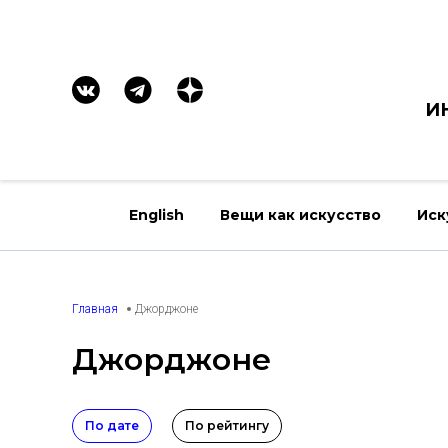
И
English
Вещи как искусство
Иск
Главная
Джорджоне
Джорджоне
По дате
По рейтингу