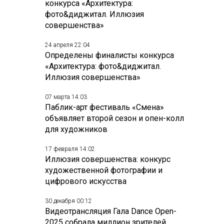
конкурса «Архитектура:
фото&диджитал. Иллюзия
совершенства»
24 апреля 22:04
Определены финалисты конкурса
«Архитектура: фото&диджитал.
Иллюзия совершенства»
07 марта 14:03
Паблик-арт фестиваль «Смена»
объявляет второй сезон и опен-колл
для художников
17 февраля 14:02
Иллюзия совершенства: конкурс
художественной фотографии и
цифрового искусства
30 декабря 00:12
Видеотрансляция Гала Dance Open-
2025 собрала миллион зрителей