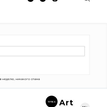
в неделю, никакого спама
Ar
t
ТОЧК
А