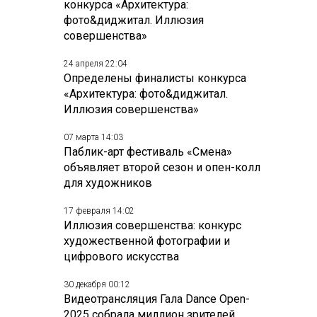
конкурса «Архитектура:
фото&диджитал. Иллюзия
совершенства»
24 апреля 22:04
Определены финалисты конкурса
«Архитектура: фото&диджитал.
Иллюзия совершенства»
07 марта 14:03
Паблик-арт фестиваль «Смена»
объявляет второй сезон и опен-колл
для художников
17 февраля 14:02
Иллюзия совершенства: конкурс
художественной фотографии и
цифрового искусства
30 декабря 00:12
Видеотрансляция Гала Dance Open-
2025 собрала миллион зрителей