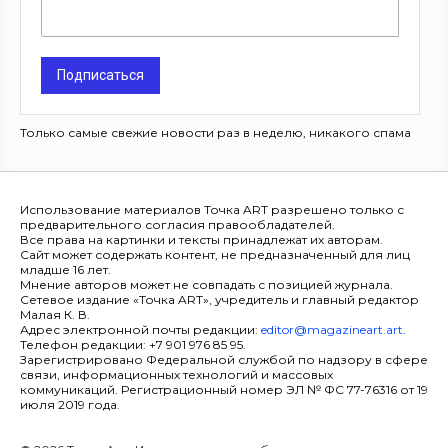
Подписаться
Только самые свежие новости раз в неделю, никакого спама
Использование материалов Точка ART разрешено только с
предварительного согласия правообладателей.
Все права на картинки и тексты принадлежат их авторам.
Сайт может содержать контент, не предназначенный для лиц
младше 16 лет.
Мнение авторов может не совпадать с позицией журнала.
Сетевое издание «Точка ART», учредитель и главный редактор
Малая К. В.
Адрес электронной почты редакции:
editor@magazineart.art
.
Телефон редакции: +7 901 976 85 95.
Зарегистрировано Федеральной службой по надзору в сфере
связи, информационных технологий и массовых
коммуникаций. Регистрационный номер ЭЛ № ФС 77-76316 от 19
июля 2019 года.