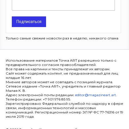
Подписаться
Только самые свежие новости раз в неделю, никакого спама
Использование материалов Точка ART разрешено только с
предварительного согласия правообладателей.
Все права на картинки и тексты принадлежат их авторам.
Сайт может содержать контент, не предназначенный для лиц
младше 16 лет.
Мнение авторов может не совпадать с позицией журнала.
Сетевое издание «Точка ART», учредитель и главный редактор
Малая К. В.
Адрес электронной почты редакции:
editor@magazineart.art
.
Телефон редакции: +7 901 976 85 95.
Зарегистрировано Федеральной службой по надзору в сфере
связи, информационных технологий и массовых
коммуникаций. Регистрационный номер ЭЛ № ФС 77-76316 от 19
июля 2019 года.