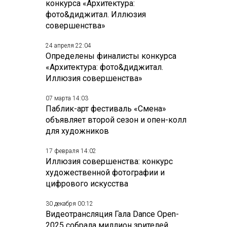
конкурса «Архитектура:
фото&диджитал. Иллюзия
совершенства»
24 апреля 22:04
Определены финалисты конкурса
«Архитектура: фото&диджитал.
Иллюзия совершенства»
07 марта 14:03
Паблик-арт фестиваль «Смена»
объявляет второй сезон и опен-колл
для художников
17 февраля 14:02
Иллюзия совершенства: конкурс
художественной фотографии и
цифрового искусства
30 декабря 00:12
Видеотрансляция Гала Dance Open-
2025 собрала миллион зрителей