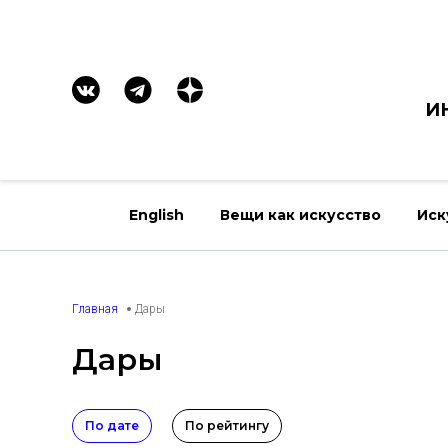
И
English
Вещи как искусство
Иск
Главная
Дары
Дары
По дате
По рейтингу