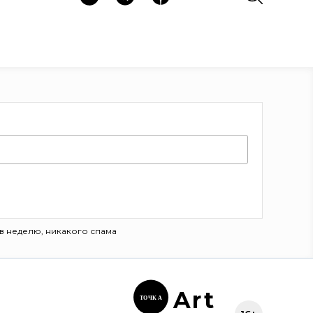
в неделю, никакого спама
Ar
t
ТОЧК
А