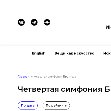
И
English
Вещи как искусство
Иск
Главная
Четвертая симфония Брукнера
Четвертая симфония 
По дате
По рейтингу