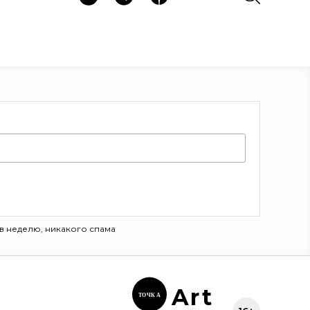
в неделю, никакого спама
Ar
t
ТОЧК
А