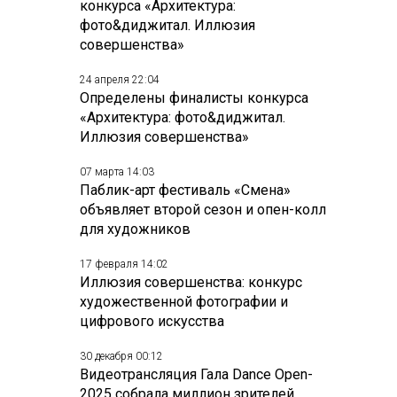
конкурса «Архитектура:
фото&диджитал. Иллюзия
совершенства»
24 апреля 22:04
Определены финалисты конкурса
«Архитектура: фото&диджитал.
Иллюзия совершенства»
07 марта 14:03
Паблик-арт фестиваль «Смена»
объявляет второй сезон и опен-колл
для художников
17 февраля 14:02
Иллюзия совершенства: конкурс
художественной фотографии и
цифрового искусства
30 декабря 00:12
Видеотрансляция Гала Dance Open-
2025 собрала миллион зрителей