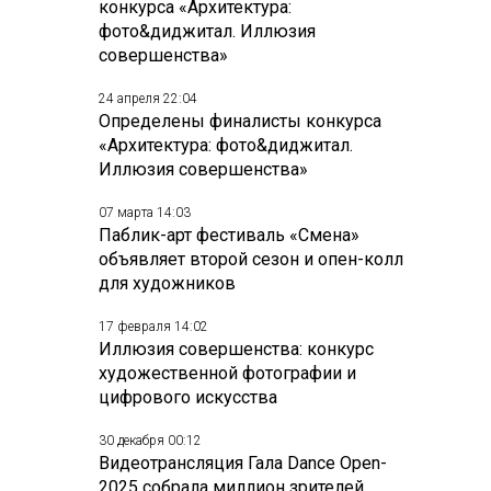
конкурса «Архитектура:
фото&диджитал. Иллюзия
совершенства»
24 апреля 22:04
Определены финалисты конкурса
«Архитектура: фото&диджитал.
Иллюзия совершенства»
07 марта 14:03
Паблик-арт фестиваль «Смена»
объявляет второй сезон и опен-колл
для художников
17 февраля 14:02
Иллюзия совершенства: конкурс
художественной фотографии и
цифрового искусства
30 декабря 00:12
Видеотрансляция Гала Dance Open-
2025 собрала миллион зрителей