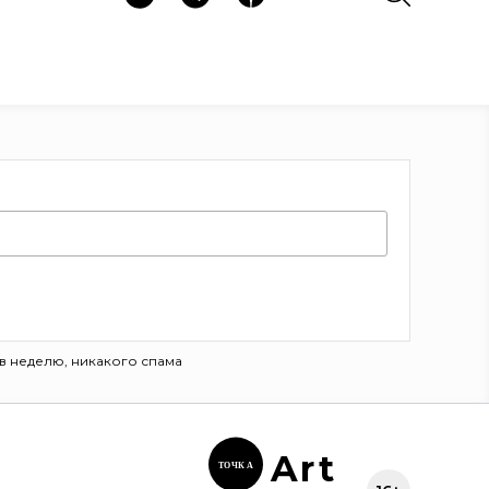
в неделю, никакого спама
Ar
t
ТОЧК
А