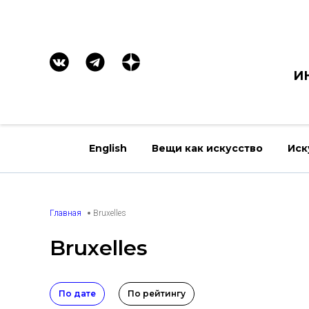
И
English
Вещи как искусство
Иск
Главная
Bruxelles
Bruxelles
По дате
По рейтингу