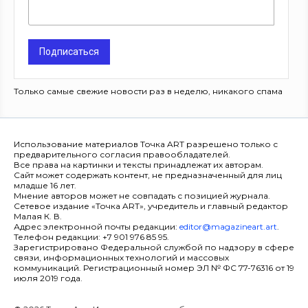
Подписаться
Только самые свежие новости раз в неделю, никакого спама
Использование материалов Точка ART разрешено только с
предварительного согласия правообладателей.
Все права на картинки и тексты принадлежат их авторам.
Сайт может содержать контент, не предназначенный для лиц
младше 16 лет.
Мнение авторов может не совпадать с позицией журнала.
Сетевое издание «Точка ART», учредитель и главный редактор
Малая К. В.
Адрес электронной почты редакции:
editor@magazineart.art
.
Телефон редакции: +7 901 976 85 95.
Зарегистрировано Федеральной службой по надзору в сфере
связи, информационных технологий и массовых
коммуникаций. Регистрационный номер ЭЛ № ФС 77-76316 от 19
июля 2019 года.