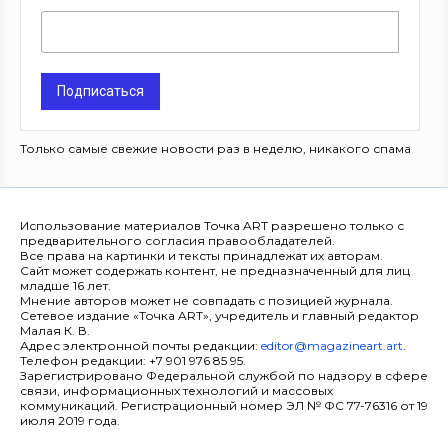
Подписаться
Только самые свежие новости раз в неделю, никакого спама
Использование материалов Точка ART разрешено только с
предварительного согласия правообладателей.
Все права на картинки и тексты принадлежат их авторам.
Сайт может содержать контент, не предназначенный для лиц
младше 16 лет.
Мнение авторов может не совпадать с позицией журнала.
Сетевое издание «Точка ART», учредитель и главный редактор
Малая К. В.
Адрес электронной почты редакции:
editor@magazineart.art
.
Телефон редакции: +7 901 976 85 95.
Зарегистрировано Федеральной службой по надзору в сфере
связи, информационных технологий и массовых
коммуникаций. Регистрационный номер ЭЛ № ФС 77-76316 от 19
июля 2019 года.