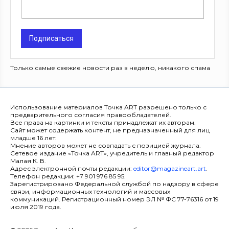
Подписаться
Только самые свежие новости раз в неделю, никакого спама
Использование материалов Точка ART разрешено только с
предварительного согласия правообладателей.
Все права на картинки и тексты принадлежат их авторам.
Сайт может содержать контент, не предназначенный для лиц
младше 16 лет.
Мнение авторов может не совпадать с позицией журнала.
Сетевое издание «Точка ART», учредитель и главный редактор
Малая К. В.
Адрес электронной почты редакции:
editor@magazineart.art
.
Телефон редакции: +7 901 976 85 95.
Зарегистрировано Федеральной службой по надзору в сфере
связи, информационных технологий и массовых
коммуникаций. Регистрационный номер ЭЛ № ФС 77-76316 от 19
июля 2019 года.