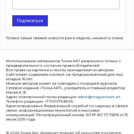
Подписаться
Только самые свежие новости раз в неделю, никакого спама
Использование материалов Точка ART разрешено только с
предварительного согласия правообладателей.
Все права на картинки и тексты принадлежат их авторам.
Сайт может содержать контент, не предназначенный для лиц
младше 16 лет.
Мнение авторов может не совпадать с позицией журнала.
Сетевое издание «Точка ART», учредитель и главный редактор
Малая К. В.
Адрес электронной почты редакции:
editor@magazineart.art
.
Телефон редакции: +7 901 976 85 95.
Зарегистрировано Федеральной службой по надзору в сфере
связи, информационных технологий и массовых
коммуникаций. Регистрационный номер ЭЛ № ФС 77-76316 от 19
июля 2019 года.
© 2026 Точка Арт. Интернет-журнал об искусстве и культуре.