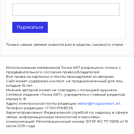
Подписаться
Только самые свежие новости раз в неделю, никакого спама
Использование материалов Точка ART разрешено только с
предварительного согласия правообладателей.
Все права на картинки и тексты принадлежат их авторам.
Сайт может содержать контент, не предназначенный для лиц
младше 16 лет.
Мнение авторов может не совпадать с позицией журнала.
Сетевое издание «Точка ART», учредитель и главный редактор
Малая К. В.
Адрес электронной почты редакции:
editor@magazineart.art
.
Телефон редакции: +7 901 976 85 95.
Зарегистрировано Федеральной службой по надзору в сфере
связи, информационных технологий и массовых
коммуникаций. Регистрационный номер ЭЛ № ФС 77-76316 от 19
июля 2019 года.