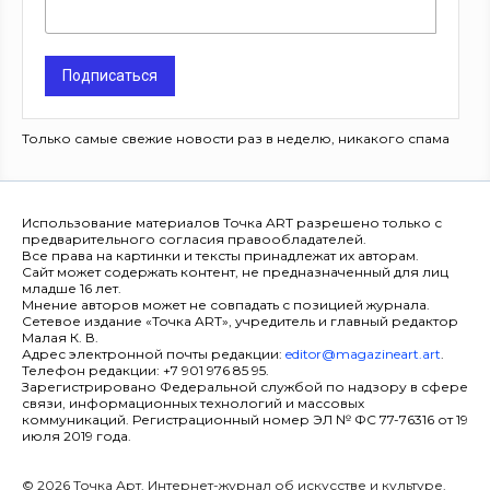
Подписаться
Только самые свежие новости раз в неделю, никакого спама
Использование материалов Точка ART разрешено только с
предварительного согласия правообладателей.
Все права на картинки и тексты принадлежат их авторам.
Сайт может содержать контент, не предназначенный для лиц
младше 16 лет.
Мнение авторов может не совпадать с позицией журнала.
Сетевое издание «Точка ART», учредитель и главный редактор
Малая К. В.
Адрес электронной почты редакции:
editor@magazineart.art
.
Телефон редакции: +7 901 976 85 95.
Зарегистрировано Федеральной службой по надзору в сфере
связи, информационных технологий и массовых
коммуникаций. Регистрационный номер ЭЛ № ФС 77-76316 от 19
июля 2019 года.
© 2026 Точка Арт. Интернет-журнал об искусстве и культуре.