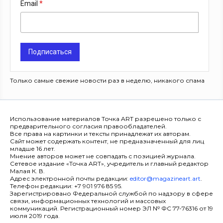
Email
Подписаться
Только самые свежие новости раз в неделю, никакого спама
Использование материалов Точка ART разрешено только с
предварительного согласия правообладателей.
Все права на картинки и тексты принадлежат их авторам.
Сайт может содержать контент, не предназначенный для лиц
младше 16 лет.
Мнение авторов может не совпадать с позицией журнала.
Сетевое издание «Точка ART», учредитель и главный редактор
Малая К. В.
Адрес электронной почты редакции:
editor@magazineart.art
.
Телефон редакции: +7 901 976 85 95.
Зарегистрировано Федеральной службой по надзору в сфере
связи, информационных технологий и массовых
коммуникаций. Регистрационный номер ЭЛ № ФС 77-76316 от 19
июля 2019 года.