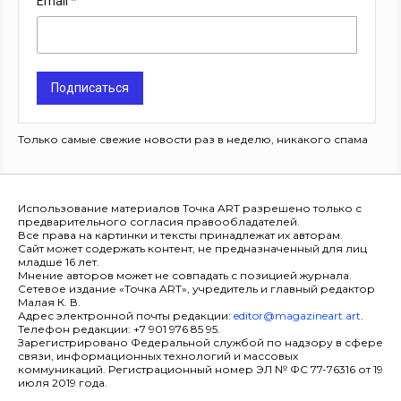
Email
Подписаться
Только самые свежие новости раз в неделю, никакого спама
Использование материалов Точка ART разрешено только с
предварительного согласия правообладателей.
Все права на картинки и тексты принадлежат их авторам.
Сайт может содержать контент, не предназначенный для лиц
младше 16 лет.
Мнение авторов может не совпадать с позицией журнала.
Сетевое издание «Точка ART», учредитель и главный редактор
Малая К. В.
Адрес электронной почты редакции:
editor@magazineart.art
.
Телефон редакции: +7 901 976 85 95.
Зарегистрировано Федеральной службой по надзору в сфере
связи, информационных технологий и массовых
коммуникаций. Регистрационный номер ЭЛ № ФС 77-76316 от 19
июля 2019 года.