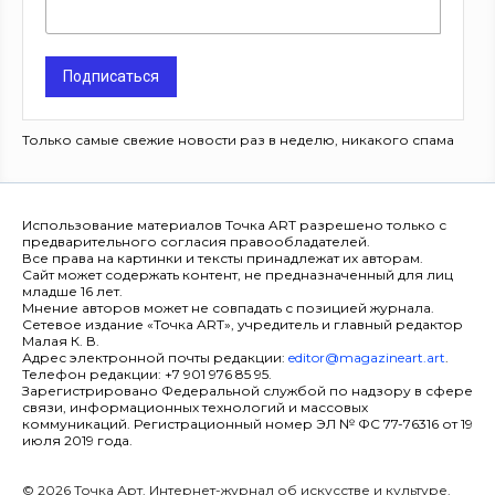
Подписаться
Только самые свежие новости раз в неделю, никакого спама
Использование материалов Точка ART разрешено только с
предварительного согласия правообладателей.
Все права на картинки и тексты принадлежат их авторам.
Сайт может содержать контент, не предназначенный для лиц
младше 16 лет.
Мнение авторов может не совпадать с позицией журнала.
Сетевое издание «Точка ART», учредитель и главный редактор
Малая К. В.
Адрес электронной почты редакции:
editor@magazineart.art
.
Телефон редакции: +7 901 976 85 95.
Зарегистрировано Федеральной службой по надзору в сфере
связи, информационных технологий и массовых
коммуникаций. Регистрационный номер ЭЛ № ФС 77-76316 от 19
июля 2019 года.
© 2026 Точка Арт. Интернет-журнал об искусстве и культуре.