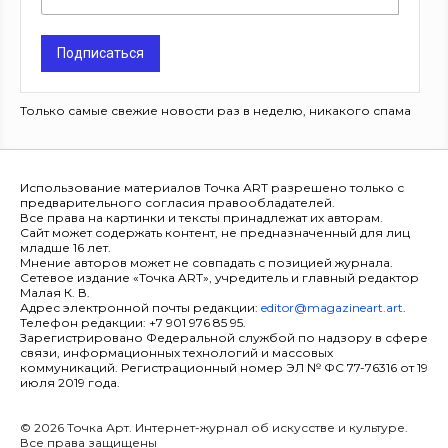
Подписаться
Только самые свежие новости раз в неделю, никакого спама
Использование материалов Точка ART разрешено только с
предварительного согласия правообладателей.
Все права на картинки и тексты принадлежат их авторам.
Сайт может содержать контент, не предназначенный для лиц
младше 16 лет.
Мнение авторов может не совпадать с позицией журнала.
Сетевое издание «Точка ART», учредитель и главный редактор
Малая К. В.
Адрес электронной почты редакции:
editor@magazineart.art
.
Телефон редакции: +7 901 976 85 95.
Зарегистрировано Федеральной службой по надзору в сфере
связи, информационных технологий и массовых
коммуникаций. Регистрационный номер ЭЛ № ФС 77-76316 от 19
июля 2019 года.
© 2026 Точка Арт. Интернет-журнал об искусстве и культуре.
Все права защищены